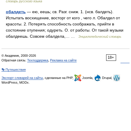
словарь русского языка
обалдеть
— ею, еешь; св. Разг. сниж. 1. (нсв. балдеть).
Испытать восхищение, восторг от кого , чего л. Обалдел от
красоты. 2. Потерять способность соображать, прийти в
состояние отупения; одуреть. О. от работы. От такой музыки
обалдеешь. Совсем обалдела,… …
Энциклопедический словарь
© Академик, 2000-2026
18+
Обратная связь:
Техподдержка
,
Реклама на сайте
👣 Путешествия
Экспорт словарей на сайты
, сделанные на PHP,
Joomla,
Drupal,
WordPress, MODx.