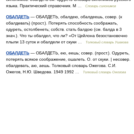
языка. Практический справочник. М …
Словарь синонимов
ОБАЛДЕТЬ
— ОБАЛДЕТЬ, обалдею, обалдеешь, совер. (к
обалдевать) (прост.). Потерять способность соображать,
одуреть, остолбенеть; собств. стать балдою (см. балда в 3
знач.). Что ты обалдел, что ли? «От Цейлона безостановочно
плыли 13 суток и обалдели от скуки …
Толковый словарь Ушакова
ОБАЛДЕТЬ
— ОБАЛДЕТЬ, ею, еешь; совер. (прост.). Одуреть,
потерять всякое соображение, ошалеть. О. от скуки. | несовер.
обалдевать, аю, аешь. Толковый словарь Ожегова. С.И.
Ожегов, Н.Ю. Шведова. 1949 1992 …
Толковый словарь Ожегова