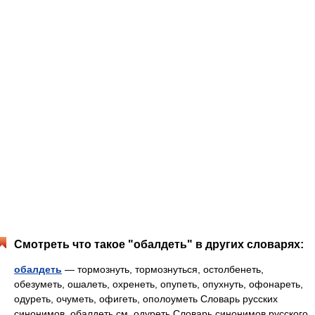
Смотреть что такое "обалдеть" в других словарях:
обалдеть
— тормознуть, тормознуться, остолбенеть,
обезуметь, ошалеть, охренеть, опупеть, опухнуть, офонареть,
одуреть, очуметь, офигеть, ополоуметь Словарь русских
синонимов. обалдеть см. одуреть Словарь синонимов русского