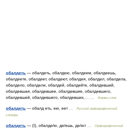
обалдеть
— обалдеть, обалдею, обалдеем, обалдеешь,
обалдеете, обалдеет, обалдеют, обалдея, обалдел, обалдела,
обалдело, обалдели, обалдей, обалдейте, обалдевший,
обалдевшая, обалдевшее, обалдевшие, обалдевшего,
обалдевшей, обалдевшего, обалдевших,… …
Формы слов
обалдеть
— обалд еть, ею, еет …
Русский орфографический
словарь
обалдеть
— (I), обалде/ю, де/ешь, де/ют …
Орфографический