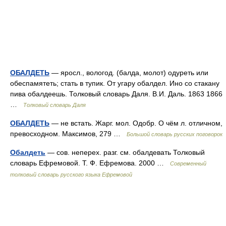
ОБАЛДЕТЬ
— яросл., вологод. (балда, молот) одуреть или
обеспамятеть; стать в тупик. От угару обалдел. Ино со стакану
пива обалдеешь. Толковый словарь Даля. В.И. Даль. 1863 1866
…
Толковый словарь Даля
ОБАЛДЕТЬ
— не встать. Жарг. мол. Одобр. О чём л. отличном,
превосходном. Максимов, 279 …
Большой словарь русских поговорок
Обалдеть
— сов. неперех. разг. см. обалдевать Толковый
словарь Ефремовой. Т. Ф. Ефремова. 2000 …
Современный
толковый словарь русского языка Ефремовой