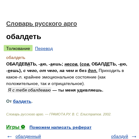
Словарь русского арго
обалдеть
Толкование
Перевод
обалдеть
ОБАЛДЕВ
А
ТЬ
, -
а
ю, -
а
ешь;
несов.
(
сов.
ОБАЛД
Е
ТЬ
, -
е
ю,
-
е
ешь),
с чего, от чего, на чем
и без
доп.
Приходить в
какое-л. крайнее эмоциональное состояние
(как
положительное, так и отрицательное)
.
Я с тебя обалдеваю
— ты меня удивляешь.
От
балдеть
.
Словарь русского арго. — ГРАМОТА.РУ
.
В. С. Елистратов
.
2002
.
Игры ⚽
Поможем написать реферат
обалденный
обалдуй